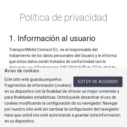
Política de privacidad
1. Información al usuario
TransportMobil Connect S.L. es el responsable del
tratamiento de los datos personales del Usuario y le informa
que estos datos serán tratados de conformidad con lo
dispuesto en el Reglamento (UE) 2016/679 de 27 de abril de
Aviso de cookies
2016 (RGPD) relativo a la protección de las personas físicas y
Este sitio web guarda pequeños
en la Ley Orgánica 3/2018, de 5 de diciembre (LOPDGDD), en
ESTOY DE ACUERDO
fragmentos de información (cookies)
lo que respecta al tratamiento de datos personales y a la
en su dispositivo con la finalidad de ofrecer un mejor contenido y
libre circulación de estos datos, por lo que se le facilita la
para finalidades estadísticas. Usted puede desactivar el uso de
siguiente información del tratamiento:
cookies modificando la configuración de su navegador. Navegar
Fin del tratamiento:
por nuestro sitio web sin cambiar la configuración del navegador
hace que usted nos esté autorizando a guardar esta información
TransportMobil Connect S.L. tratará sus datos de
en su dispositivo.
carácter personal para llevar a cabo la tramitación del