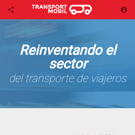
Reinventando el
sector
del transporte de viajeros